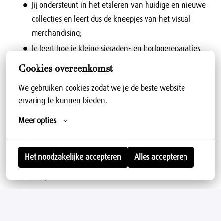
Jij ondersteunt in het etaleren van huidige en nieuwe
collecties en leert dus de kneepjes van het visual
merchandising;
Je leert hoe je kleine sieraden- en horlogereparaties
doet (denk aan banden inkorten of batterijen
Cookies overeenkomst
vervangen);
We gebruiken cookies zodat we je de beste website 
Je doet enkele administratieve taken als orders
ervaring te kunnen bieden.
inboeken.
Meer opties
Het aanleveren van een Verklaring Omtrent Gedrag en een
integriteitscontrole via het waarschuwingsregister van de
Het noodzakelijke accepteren
Alles accepteren
stichting Fraude Aanpak Detailhandel zijn onderdeel van de
sollicitatieprocedure.
Roosendaal
,
Zuid-Holland