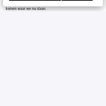
verhaal van Siebel en de reis die wij hebben gemaakt om te
komen waar we nu staan.
Het aanleveren van een Verklaring Omtrent Gedrag en een
integriteitscontrole via het waarschuwingsregister van de
stichting Fraude Aanpak Detailhandel zijn onderdeel van de
sollicitatieprocedure.
Amsterdam
,
Noord-Holland
Tech
Solliciteren
of