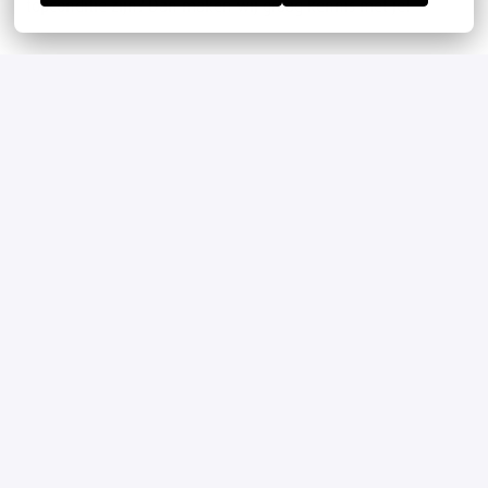
topconditie zijn? Dan maken wij graag kennis met je!
Solliciteren
Is deze functie jou op het lijf geschreven? Laat weten wat
jou uniek maakt, dan nemen we jou persoonlijk mee in het
verhaal van Siebel en de reis die wij hebben gemaakt om te
komen waar we nu staan.
Een Verklaring Omtrent Gedrag is onderdeel van de
sollicitatieprocedure
Amsterdam
,
Noord-Holland
Real Estate & Security
Solliciteren