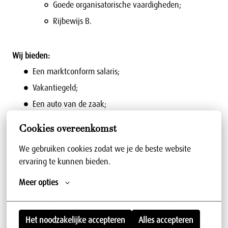
Goede organisatorische vaardigheden;
Rijbewijs B.
Wij bieden:
Een marktconform salaris;
Vakantiegeld;
Een auto van de zaak;
Telefoon en laptop;
Cookies overeenkomst
Pensioenregeling;
We gebruiken cookies zodat we je de beste website 
Personeelskorting;
ervaring te kunnen bieden.
Een afwisselende functie met veel zelfstandigheid;
Meer opties
Werken binnen een groeiende organisatie met bijna
50 winkels verspreid door heel Nederland.
Ben jij de persoon die ervoor zorgt dat onze winkels altijd in
Het noodzakelijke accepteren
Alles accepteren