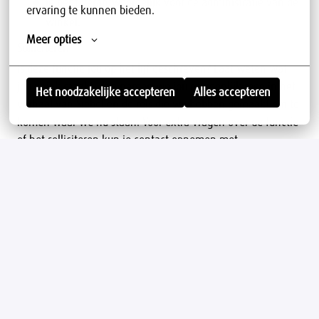
Je bent verantwoordelijk voor de administratie van de
ervaring te kunnen bieden.
winkel.
Meer opties
Solliciteren
Is deze functie jou op het lijf geschreven? Laat weten wat
jou uniek maakt, dan nemen we jou persoonlijk mee in het
Het noodzakelijke accepteren
Alles accepteren
verhaal van Siebel en de reis die wij hebben gemaakt om te
komen waar we nu staan. Voor extra vragen over de functie
of het solliciteren kun je contact opnemen met
088-6550065.
Het aanleveren van een Verklaring Omtrent Gedrag en een
integriteitscontrole via het waarschuwingsregister van de
stichting Fraude Aanpak Detailhandel zijn onderdeel van de
sollicitatieprocedure.
Nieuwegein
,
Utrecht
Verkoop (Management)